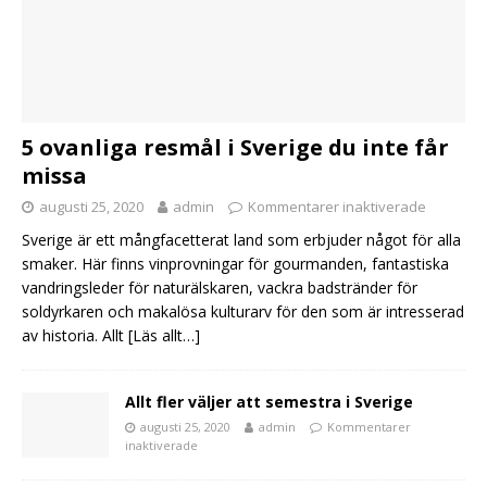
5 ovanliga resmål i Sverige du inte får
missa
augusti 25, 2020
admin
Kommentarer inaktiverade
Sverige är ett mångfacetterat land som erbjuder något för alla
smaker. Här finns vinprovningar för gourmanden, fantastiska
vandringsleder för naturälskaren, vackra badstränder för
soldyrkaren och makalösa kulturarv för den som är intresserad
av historia. Allt
[Läs allt…]
Allt fler väljer att semestra i Sverige
augusti 25, 2020
admin
Kommentarer
inaktiverade